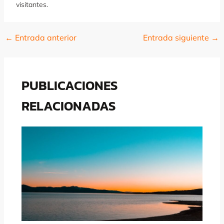
visitantes.
←
Entrada anterior
Entrada siguiente
→
Navegación
de
entradas
PUBLICACIONES
RELACIONADAS