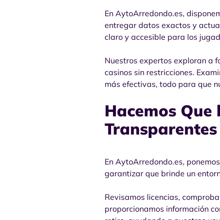
En AytoArredondo.es, disponemo
entregar datos exactos y actual
claro y accesible para los juga
Nuestros expertos exploran a fo
casinos sin restricciones. Ex
más efectivas, todo para que n
Hacemos Que l
Transparentes
En AytoArredondo.es, ponemos p
garantizar que brinde un entorno
Revisamos licencias, comproba
proporcionamos información com