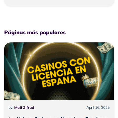
entenderlos. En este artículo, descubrirás cuándo y cómo
puedes enseñarle lenguaje de señas […]
Páginas más populares
by:
Mati Zifrad
April 16, 2025