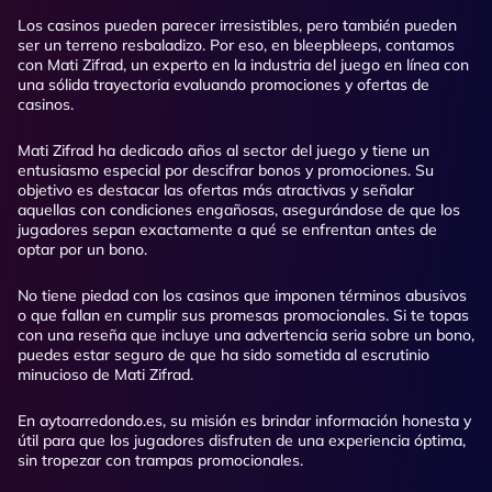
Los casinos pueden parecer irresistibles, pero también pueden
ser un terreno resbaladizo. Por eso, en
bleepbleeps
, contamos
con Mati Zifrad, un experto en la industria del juego en línea con
una sólida trayectoria evaluando promociones y ofertas de
casinos.
Mati Zifrad ha dedicado años al sector del juego y tiene un
entusiasmo especial por descifrar bonos y promociones. Su
objetivo es destacar las ofertas más atractivas y señalar
aquellas con condiciones engañosas, asegurándose de que los
jugadores sepan exactamente a qué se enfrentan antes de
optar por un bono.
No tiene piedad con los casinos que imponen términos abusivos
o que fallan en cumplir sus promesas promocionales. Si te topas
con una reseña que incluye una advertencia seria sobre un bono,
puedes estar seguro de que ha sido sometida al escrutinio
minucioso de Mati Zifrad.
En aytoarredondo.es, su misión es brindar información honesta y
útil para que los jugadores disfruten de una experiencia óptima,
sin tropezar con trampas promocionales.